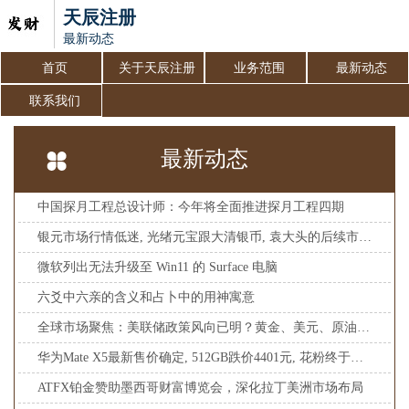
天辰注册
最新动态
首页
关于天辰注册
业务范围
最新动态
联系我们
最新动态
中国探月工程总设计师：今年将全面推进探月工程四期
银元市场行情低迷, 光绪元宝跟大清银币, 袁大头的后续市场如何
微软列出无法升级至 Win11 的 Surface 电脑
六爻中六亲的含义和占卜中的用神寓意
全球市场聚焦：美联储政策风向已明？黄金、美元、原油市场即将迎来新一轮风暴！
华为Mate X5最新售价确定, 512GB跌价4401元, 花粉终于等到了
ATFX铂金赞助墨西哥财富博览会，深化拉丁美洲市场布局