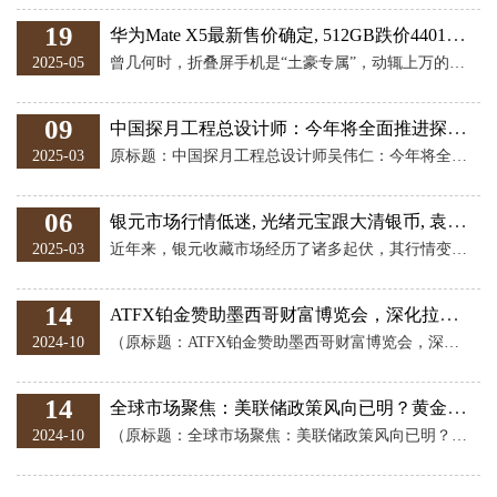
19
华为Mate X5最新售价确定, 512GB跌价4401元, 花粉终于等到了
2025-05
曾几何时，折叠屏手机是“土豪专属”，动辄上万的价格让人望而却步。而如今，华为MateX5的价格“跳水”，让很多消费者也能体验到折叠屏的乐趣，作为折叠屏高端机，华为Mate X5起初定价达到了12999元起，如今它却已经跌价达到了四千元，这不仅是华为为了冲击市场，也是为了能够应对市场的发展，对于我们消费者来说，谁不想用更实惠的价格，拥有一款折叠屏高端机呢？ 华为MateX5的外观设计堪称“折叠屏界的颜值担当”。四曲折叠机身设计，展开时薄如蝉翼，折叠时严丝合缝，素皮版约243g的重量，比许多直板旗
09
中国探月工程总设计师：今年将全面推进探月工程四期
2025-03
原标题：中国探月工程总设计师吴伟仁：今年将全面推进探月工程四期 作为距离地球最近的天体，月球是人类开启“星际时代”的第一站。 今年，中国将全面推进探月工程四期，规划包括嫦娥六号、嫦娥七号和嫦娥八号任务。中国探月工程总设计师吴伟仁介绍，嫦娥六号将从月球背面采集更多样品，争取实现2000克的目标。嫦娥七号准备在月球南极着陆，主要任务是开展飞跃探测，争取能找到水。嫦娥八号准备在2028年前后实施发射，嫦娥七号和嫦娥八号将会组成月球南极科研站的基本型，有月球轨道器、着陆器、月球车、飞跃器以及若干科学探
06
银元市场行情低迷, 光绪元宝跟大清银币, 袁大头的后续市场如何
2025-03
近年来，银元收藏市场经历了诸多起伏，其行情变化不仅反映了经济环境的变化，也体现了收藏者心态与市场的互动。作为银元市场的两大重要板块，光绪元宝与袁大头的市场表现尤为引人注目。本文将从当前市场行情出发，探讨光绪元宝与袁大头的后续市场走向。 当前银元收藏市场行情概述 自2024年以来，银元收藏市场似乎笼罩在一片阴霾之中。作为市场风向标的银元品种，如大头、小头、船洋等，均未能幸免于价格下跌的困境。以PCXF45级别的大头为例，其价格已从年前的1700-2200元区间暴跌至如今的1300-1600元，跌
14
ATFX铂金赞助墨西哥财富博览会，深化拉丁美洲市场布局
2024-10
（原标题：ATFX铂金赞助墨西哥财富博览会，深化拉丁美洲市场布局） ATFX新闻动态：作为一家全球领先的差价合约经纪商，ATFX近期以铂金赞助商和重要参展商的身份参加了在墨西哥城改革希尔顿酒店举办的墨西哥财富博览会。此次博览会汇聚了金融行业的精英与前沿思想者，共同探索交易新趋势，交流金融智慧，ATFX的参与无疑为这一盛会增添了更多活力与深度。 ▲ATFX图 多年来，ATFX一直致力于为全球投资者提供安全、高效、透明的交易环境。此次参加墨西哥财富博览会，是ATFX深化其在拉丁美洲市场布局、加强与
14
全球市场聚焦：美联储政策风向已明？黄金、美元、原油市场即将迎来新一轮风暴！
2024-10
（原标题：全球市场聚焦：美联储政策风向已明？黄金、美元、原油市场即将迎来新一轮风暴！） 汇通财经APP讯——周一(9月30日)市场的焦点主要集中在两个方面：美联储主席鲍威尔即将发表的重要讲话以及中东局势的持续恶化。黄金、外汇和能源市场的波动预示着本周将是一个重要的交易时段，特别是在美国经济数据和地缘政治局势交织影响下，投资者需要时刻警惕短期市场情绪的转变。今天，亚洲股市表现疲软，日经指数暴跌4.6%，带动亚洲其他市场的谨慎情绪。这与日本新首相石破茂对货币政策的模糊态度直接相关。石破茂虽然批评日