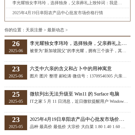
李光耀独女李玮玲，选择独身，父亲葬礼上致悼词：我是一名客家女_生活_家庭_事业
2025年4月19日阜阳农产品中心批发市场价格行情
你的位置：
天辰注册
>
最新动态
>
26
李光耀独女李玮玲，选择独身，父亲葬礼上致悼词：我是一名客家女_生活_家庭_事业
2025-06
被誉为“新加坡国父”的李光耀，拥有三个孩子，其中李玮玲是他的唯一女儿。作为李光耀深得宠爱的“小女儿”，李玮玲一直被人们称为“新加坡公主”，她的身份和存在自然也显得与众不同，是许多人心目中的特殊人物。 李玮玲的“非凡”，不仅仅源自于她显赫的家庭背景和卓越的才华，更源于她那种在困境中展现出的坚韧品格和出众的智慧。她的成长轨迹与许多常人截然不同，充满了独特的经历和深刻的影响。 李玮玲于1955年诞生，成长过程中，她亲眼见证了父亲李光耀如何满怀热情与决心，带领新加坡走向独立与富强。而母亲则在事业与家庭
23
六爻中六亲的含义和占卜中的用神寓意
2025-06
图片 图片 整理 郝松涛 微信号：13709540305 六亲：父母、兄弟、官鬼、妻财，子孙。 生我者父母；同我者兄弟；克我者官鬼；我克者妻财；我生者子孙。 六亲的生克关系： 生：父母生兄弟，兄弟生子孙，子孙生妻财，妻财生官鬼，官鬼生父母。 克：官鬼克兄弟，兄弟克妻财，妻财克父母，父母克子孙，子孙克官鬼。 父母爻：生助我者父母。即一切庇护我身之人与物，以卦中父母爻为 用神。 1、父母、伯、叔、姑、姨、父母，与我父母同辈之亲、妻父母、乳母。 2、占老师、师傅、公司老板、股东、仆占主人。 3、占城
25
微软列出无法升级至 Win11 的 Surface 电脑
2025-05
IT之家 5 月 11 日消息，近日微软提醒用户 Windows 10 的支持即将结束，距离这一时间节点已不足六个月。与此同时，一个名为“End of 10”的 Linux 支持项目应运而生，试图引导用户将系统切换至 Linux。 对于许多用户而言，从 Windows 10 迁移至其他系统可能是一个不小的挑战。微软也意识到了这一点，因此悄然延长了 Windows 10 上 Microsoft 365 应用（如 Teams、Outlook、OneDrive、Excel 等）的支持期限，为用户提供
23
2025年4月19日阜阳农产品中心批发市场价格行情
2025-05
品种 最高价 最低价 大宗价 大白菜 1.80 1.40 1.60 油菜 5.00 3.60 4.00 生菜 6.00 4.40 4.80 菠菜 3.60 2.40 2.80 韭菜 3.00 2.40 2.80 胡萝卜 4.00 3.00 3.50 土豆 4.40 2.80 3.00 大葱 3.00 2.60 2.80 生姜 12.00 10.00 11.00 大蒜 12.00 10.00 11.00 芹菜 2.40 2.00 2.20 莴笋 3.60 2.40 2.80 莲藕 5.00 4.