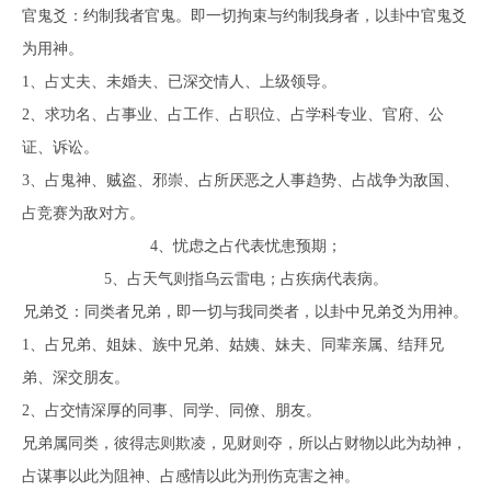
官鬼爻：约制我者官鬼。即一切拘束与约制我身者，以卦中官鬼爻
为用神。
1、占丈夫、未婚夫、已深交情人、上级领导。
2、求功名、占事业、占工作、占职位、占学科专业、官府、公
证、诉讼。
3、占鬼神、贼盗、邪崇、占所厌恶之人事趋势、占战争为敌国、
占竞赛为敌对方。
4、忧虑之占代表忧患预期；
5、占天气则指乌云雷电；占疾病代表病。
兄弟爻：同类者兄弟，即一切与我同类者，以卦中兄弟爻为用神。
1、占兄弟、姐妹、族中兄弟、姑姨、妹夫、同辈亲属、结拜兄
弟、深交朋友。
2、占交情深厚的同事、同学、同僚、朋友。
兄弟属同类，彼得志则欺凌，见财则夺，所以占财物以此为劫神，
占谋事以此为阻神、占感情以此为刑伤克害之神。