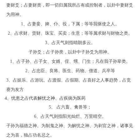
妻财爻；占妻财类，即一切归属我所占有或控制者，以卦中妻财爻
为用神。
1、占妻妾、婢、仆、役，下属；等等我驱使之人。
2、占求财、货财、珠宝、买卖；生意；等等属求财与财物之类。
3、占天气则指晴朗多云。
子孙爻；占子孙类，以卦中子孙爻为用神。
1、占子孙、占子女、女婿、侄、甥、门生；凡在我子孙辈类。
2、占忠臣、良将、医生、药物、僧道、兵卒等
3、占娱乐、占游玩、占渡假、占假期、占喜好之人事趋势，占竞
赛为友方
4、忧患之占代表解忧之神、占疾病为医药
5、 占六畜、禽兽等；
6、占天气则指阳光灿烂、万里晴空。
子孙为福德之神。为制鬼之神、为解忧之神、为剥官之神，诸事见
之为喜，独占功名忌之。