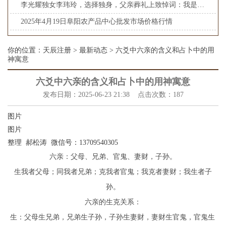
李光耀独女李玮玲，选择独身，父亲葬礼上致悼词：我是一名客家女_生活_家庭_事业
2025年4月19日阜阳农产品中心批发市场价格行情
你的位置：
天辰注册
>
最新动态
> 六爻中六亲的含义和占卜中的用
神寓意
六爻中六亲的含义和占卜中的用神寓意
发布日期：2025-06-23 21:38 点击次数：187
图片
图片
整理 郝松涛 微信号：13709540305
六亲：父母、兄弟、官鬼、妻财，子孙。
生我者父母；同我者兄弟；克我者官鬼；我克者妻财；我生者子
孙。
六亲的生克关系：
生：父母生兄弟，兄弟生子孙，子孙生妻财，妻财生官鬼，官鬼生