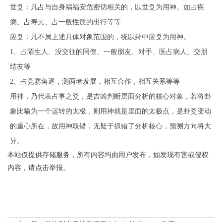
世爻：凡占与自身祸福安危密切相关的，以世爻为用神。如占疾
病、占寿元、占一般性质的出行等等
应爻：凡不属上述具体对象范围的，统以卦中应爻为用神。
1、占陌生人、没交往的同僚、一般朋友、对手、医占病人、交朋
结友等
2、占竞赛角逐，测两者发展，相互合作，相互关系等等
用神，乃代表占事之爻，是吉凶判断层面分析的核心对象，若将卦
象比喻为一个运转的太极，则用神就是里面的太极点，是卦爻变动
的重心所在，故用神取错，无疑于抓错了分析核心，预测方向将大
异。
本站仅提供存储服务，所有内容均由用户发布，如发现有害或侵权
内容，请点击举报。