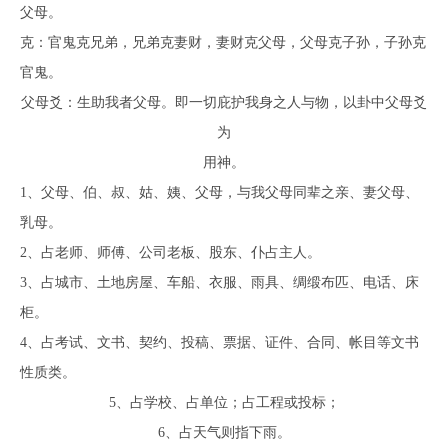
父母。
克：官鬼克兄弟，兄弟克妻财，妻财克父母，父母克子孙，子孙克
官鬼。
父母爻：生助我者父母。即一切庇护我身之人与物，以卦中父母爻
为
用神。
1、父母、伯、叔、姑、姨、父母，与我父母同辈之亲、妻父母、
乳母。
2、占老师、师傅、公司老板、股东、仆占主人。
3、占城市、土地房屋、车船、衣服、雨具、绸缎布匹、电话、床
柜。
4、占考试、文书、契约、投稿、票据、证件、合同、帐目等文书
性质类。
5、占学校、占单位；占工程或投标；
6、占天气则指下雨。