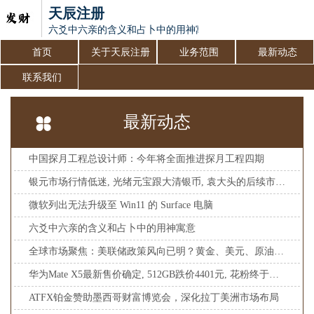
天辰注册
六爻中六亲的含义和占卜中的用神寓意
首页
关于天辰注册
业务范围
最新动态
联系我们
最新动态
中国探月工程总设计师：今年将全面推进探月工程四期
银元市场行情低迷, 光绪元宝跟大清银币, 袁大头的后续市场如何
微软列出无法升级至 Win11 的 Surface 电脑
六爻中六亲的含义和占卜中的用神寓意
全球市场聚焦：美联储政策风向已明？黄金、美元、原油市场即将迎来新一轮风暴！
华为Mate X5最新售价确定, 512GB跌价4401元, 花粉终于等到了
ATFX铂金赞助墨西哥财富博览会，深化拉丁美洲市场布局