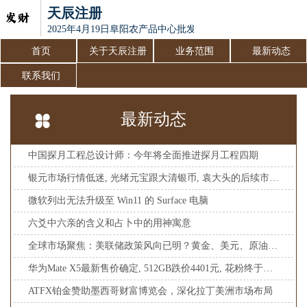
天辰注册
2025年4月19日阜阳农产品中心批发市场价格行情
首页
关于天辰注册
业务范围
最新动态
联系我们
最新动态
中国探月工程总设计师：今年将全面推进探月工程四期
银元市场行情低迷, 光绪元宝跟大清银币, 袁大头的后续市场如何
微软列出无法升级至 Win11 的 Surface 电脑
六爻中六亲的含义和占卜中的用神寓意
全球市场聚焦：美联储政策风向已明？黄金、美元、原油市场即将迎来新一轮风暴！
华为Mate X5最新售价确定, 512GB跌价4401元, 花粉终于等到了
ATFX铂金赞助墨西哥财富博览会，深化拉丁美洲市场布局